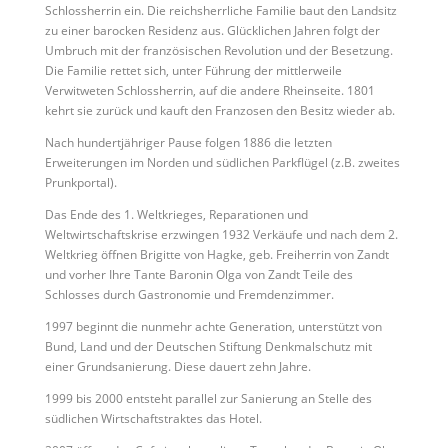
Schlossherrin ein. Die reichsherrliche Familie baut den Landsitz
zu einer barocken Residenz aus. Glücklichen Jahren folgt der
Umbruch mit der französischen Revolution und der Besetzung.
Die Familie rettet sich, unter Führung der mittlerweile
Verwitweten Schlossherrin, auf die andere Rheinseite. 1801
kehrt sie zurück und kauft den Franzosen den Besitz wieder ab.
Nach hundertjähriger Pause folgen 1886 die letzten
Erweiterungen im Norden und südlichen Parkflügel (z.B. zweites
Prunkportal).
Das Ende des 1. Weltkrieges, Reparationen und
Weltwirtschaftskrise erzwingen 1932 Verkäufe und nach dem 2.
Weltkrieg öffnen Brigitte von Hagke, geb. Freiherrin von Zandt
und vorher Ihre Tante Baronin Olga von Zandt Teile des
Schlosses durch Gastronomie und Fremdenzimmer.
1997 beginnt die nunmehr achte Generation, unterstützt von
Bund, Land und der Deutschen Stiftung Denkmalschutz mit
einer Grundsanierung. Diese dauert zehn Jahre.
1999 bis 2000 entsteht parallel zur Sanierung an Stelle des
südlichen Wirtschaftstraktes das Hotel.