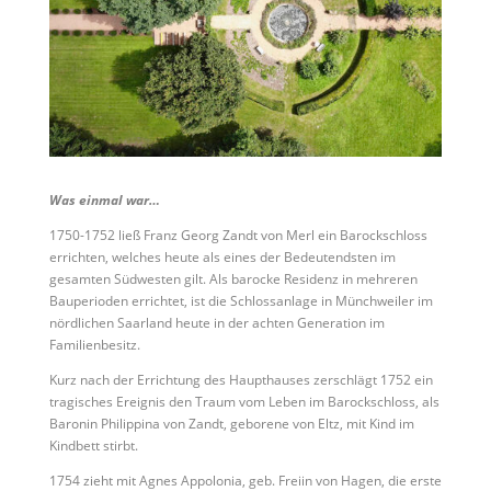
Was einmal war…
1750-1752 ließ Franz Georg Zandt von Merl ein Barockschloss
errichten, welches heute als eines der Bedeutendsten im
gesamten Südwesten gilt. Als barocke Residenz in mehreren
Bauperioden errichtet, ist die Schlossanlage in Münchweiler im
nördlichen Saarland heute in der achten Generation im
Familienbesitz.
Kurz nach der Errichtung des Haupthauses zerschlägt 1752 ein
tragisches Ereignis den Traum vom Leben im Barockschloss, als
Baronin Philippina von Zandt, geborene von Eltz, mit Kind im
Kindbett stirbt.
1754 zieht mit Agnes Appolonia, geb. Freiin von Hagen, die erste